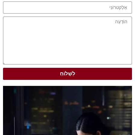
לִשְׁלוֹחַ