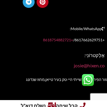
Mobile/WhatsApp:
+8618754882721
+8617662629751/
אֶלֶקטרוֹנִי:
josie@hixen.co
אזור הפיתוח התעשייתי היי-טק בעיר טייאן,מחוז שנדונג
קבל שיחה
נשלח דוא"ל