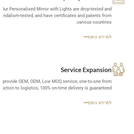
Our Personalised Mirror with Lights are drop-tested and
vandalism-tested
,
and have certificates and patents from
.
various countries
למידע נוסף
Service Expansion
 provide OEM
, ODM,
Low MOQ service
,
one-to-one from
duction to logistics
, 100%
on-time delivery is guaranteed
למידע נוסף