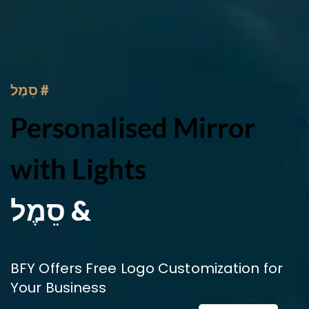
# סֵמֶל
Personalised Mirror
with Lights
& סֵמֶל
BFY Offers Free Logo Customization for
Your Business