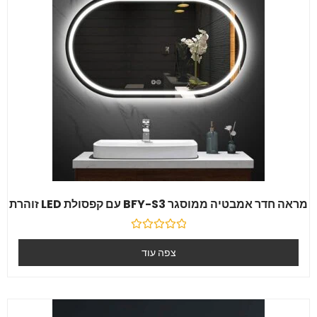
מראה חדר אמבטיה ממוסגר BFY-S3 עם קפסולת LED זוהרת
דורג
0
צפה עוד
מִתוֹך
5