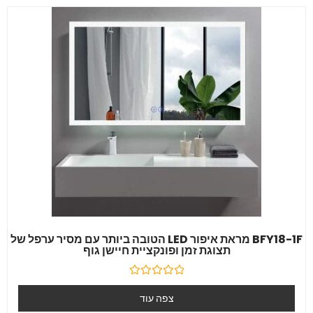
BFY18-1F מראת איפור LED הטובה ביותר עם מסיר ערפל של
תצוגת זמן ופונקציית חיישן גוף
דורג
0
צפה עוד
מִתוֹך