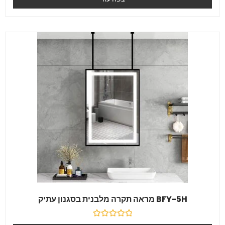
מִתוֹך
5
BFY-5H מראה תקרה מלבנית בסגנון עתיק
דורג