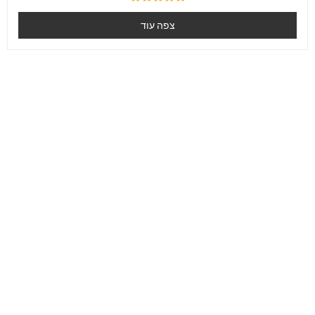
דורג
0
צפה עוד
מִתוֹך
5
165
+