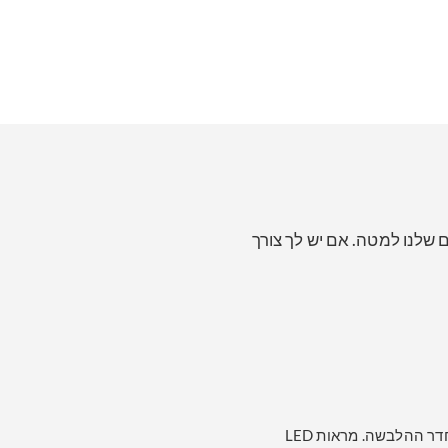
טיים שלנו למטה. אם יש לך צורך
כמפעל מראה LED, מראות רוטב LED של BFY מושלמות להפוך לאלמנט מינימליסטי בחדר ההלבשה. מראות LED