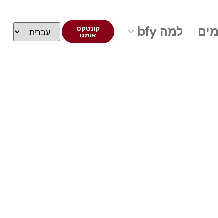
מים
למה bfy
קונטקט
אותנו