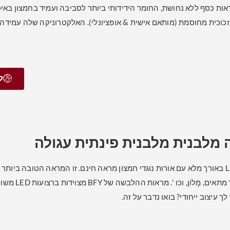
ות כסף ללא נחושת, החומר הידידותי ביותר לסביבה ועמיד בחמצון באיכות גב
וכית מחוסמת (מותאם אישית & אופציונלי). האלקטרוניקה שלה עמידה במ
ק
מלבנית מלבנית פינתית עגולה
מראה LED LED באורך מלא עם אורות נוגדי חמצון מראה חינם. זו המראה הטובה בי
יכול להיות חדר 
ך עיצוב ייחודי? בואו נדבר על זה.