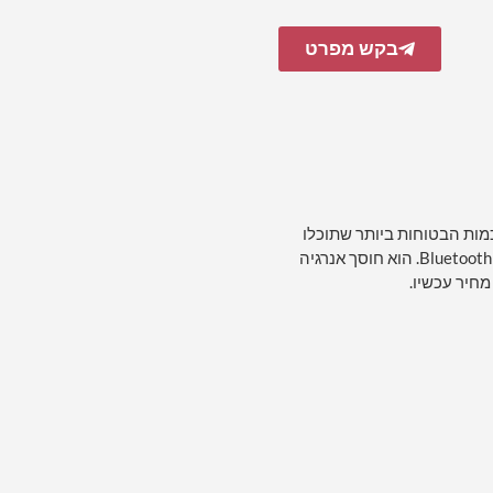
בקש מפרט
, מראה LED LED באורך מלא עם אורות היא אחת ממראות ה- LED החכמות הבטוחות ביותר שתוכלו
למצוא. אנו משתמשים ברכיבים אלקטרוניים IP67 ויכולים גם להגדיר פונקציות אחרות, כמו Bluetooth. הוא חוסך אנרגיה
חיר עכשיו.