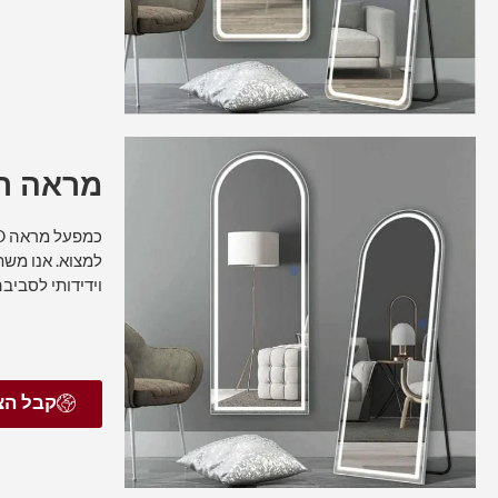
מראה רוטב LED עגו
וידידותי לסביב
קבל הצ