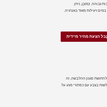
והה. כַּמוּבָן, ניתן
ים ויעילות מאוד באנרגיה.
בל הצעת מחיר מיידית
ותר להדגשת סגנון ההלבשה, זה
מתאים, מָלוֹן, וכו '. מראות ההלבשה של BFY מצוידות ברצועות LED משולשות בצבע עם כפתורי מגע על