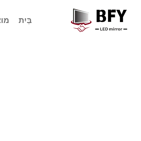
בַּיִת
מוצ
מפעל