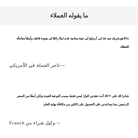
ما يقوله العملاء
Bfy هو شريك جيد جاد لي, أرسلوا لي عينة مجانية, قدم ثمنًا رائعًا لي بجودة فائقة, وأيضًا مفاجأة
للعطلة.
—-تاجر الجملة في الأمريكي
شكرا لك على BFY, أنت تنقذني كثيرًا, ليس فقط بسبب النوعية الجيدة ولكن أيضًا من السعر
الرخيص, مما يساعدني على الحصول على الكثير من مكافأة نهاية العام.
—-وكيل شراء من Franch