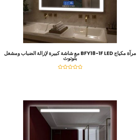
مرآة مكياج BFY18-1F LED مع شاشة كبيرة لإزالة الضباب ومشغل
بلوتوث
تصنيف
0
خارج
5