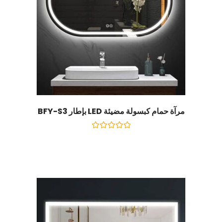
مرآة حمام كبسولة مضيئة LED بإطار BFY-S3
تصنيف
0
خارج
5