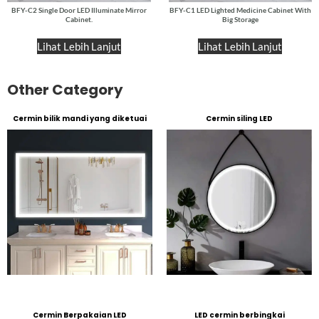
BFY-C2 Single Door LED Illuminate Mirror
BFY-C1 LED Lighted Medicine Cabinet With
Cabinet
.
Big Storage
Lihat Lebih Lanjut
Lihat Lebih Lanjut
Other Category
Cermin bilik mandi yang diketuai
Cermin siling LED
Cermin Berpakaian LED
LED cermin berbingkai