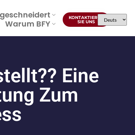
geschneidert
KONTAKTIEREN
Warum BFY
SIE UNS
ellt?? Eine
itung Zum
ess