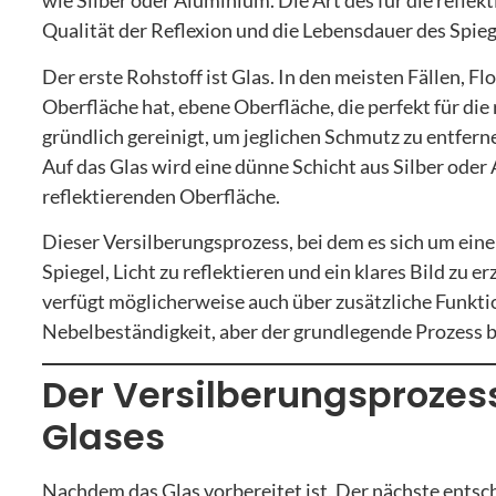
wie Silber oder Aluminium. Die Art des für die refle
Qualität der Reflexion und die Lebensdauer des Spieg
Der erste Rohstoff ist Glas. In den meisten Fällen, Fl
Oberfläche hat, ebene Oberfläche, die perfekt für die 
gründlich gereinigt, um jeglichen Schmutz zu entfern
Auf das Glas wird eine dünne Schicht aus Silber ode
reflektierenden Oberfläche.
Dieser Versilberungsprozess, bei dem es sich um ein
Spiegel, Licht zu reflektieren und ein klares Bild zu e
verfügt möglicherweise auch über zusätzliche Funkti
Nebelbeständigkeit, aber der grundlegende Prozess b
Der Versilberungsprozes
Glases
Nachdem das Glas vorbereitet ist, Der nächste entsch