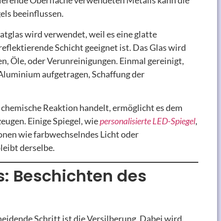
ktierende Oberfläche verwendeten Metalls kann die
els beeinflussen.
oatglas wird verwendet, weil es eine glatte
reflektierende Schicht geeignet ist. Das Glas wird
en, Öle, oder Verunreinigungen. Einmal gereinigt,
r Aluminium aufgetragen, Schaffung der
e chemische Reaktion handelt, ermöglicht es dem
rzeugen. Einige Spiegel, wie
personalisierte LED-Spiegel
,
onen wie farbwechselndes Licht oder
leibt derselbe.
s: Beschichten des
eidende Schritt ist die Versilberung. Dabei wird